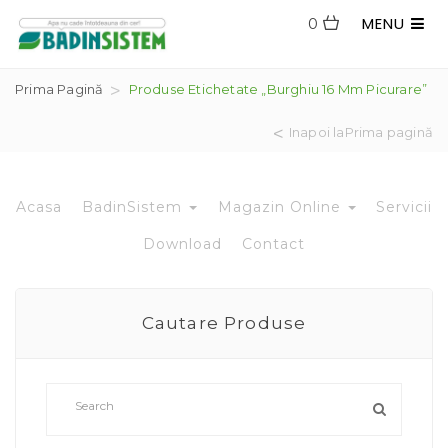
MENU
0
Prima Pagină
Produse Etichetate „burghiu 16 Mm Picurare”
Inapoi laPrima pagină
Acasa
BadinSistem
Magazin Online
Servicii
Download
Contact
Cautare Produse