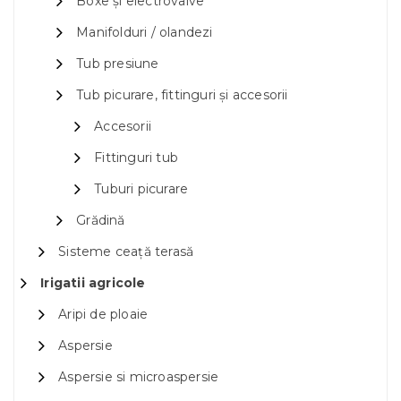
Boxe și electrovalve
Manifolduri / olandezi
Tub presiune
Tub picurare, fittinguri și accesorii
Accesorii
Fittinguri tub
Tuburi picurare
Grădină
Sisteme ceață terasă
Irigatii agricole
Aripi de ploaie
Aspersie
Aspersie si microaspersie