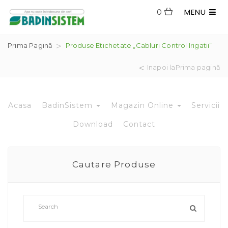
MENU
0
Prima Pagină
Produse Etichetate „cabluri Control Irigatii”
Inapoi laPrima pagină
Acasa
BadinSistem
Magazin Online
Servicii
Download
Contact
Cautare Produse