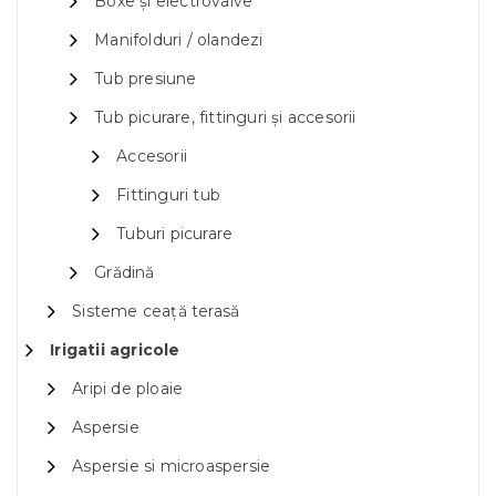
Boxe și electrovalve
Manifolduri / olandezi
Tub presiune
Tub picurare, fittinguri și accesorii
Accesorii
Fittinguri tub
Tuburi picurare
Grădină
Sisteme ceață terasă
Irigatii agricole
Aripi de ploaie
Aspersie
Aspersie si microaspersie