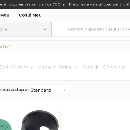
pentru comenzi mai mari de 700 lei | Pretul este valabil doar pentru
c
 Meu
Cosul Meu
adina”
BadinSistem
Magazin Online
Servicii
Download
treaza dupa: