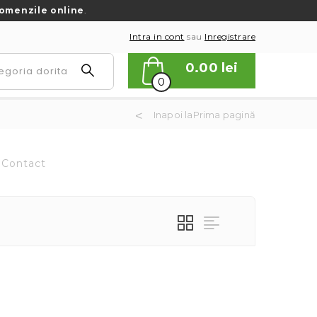
omenzile online
.
Intra in cont
sau
Inregistrare
0.00
lei
0
Inapoi laPrima pagină
Contact