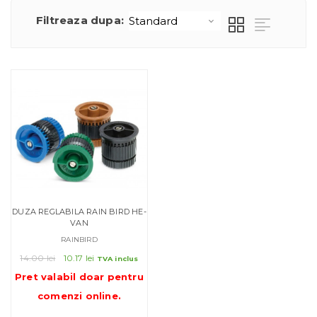
Filtreaza dupa:
DUZA REGLABILA RAIN BIRD HE-
VAN
RAINBIRD
Prețul
Prețul
14.00
lei
10.17
lei
TVA inclus
inițial
curent
Pret valabil doar pentru
a
este:
comenzi online
.
fost:
10.17 lei.
14.00 lei.