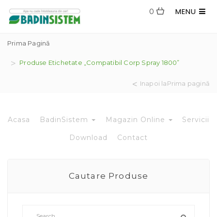
MENU
0
Prima Pagină
Produse Etichetate „compatibil Corp Spray 1800”
Inapoi laPrima pagină
Acasa
BadinSistem
Magazin Online
Servicii
Download
Contact
Cautare Produse