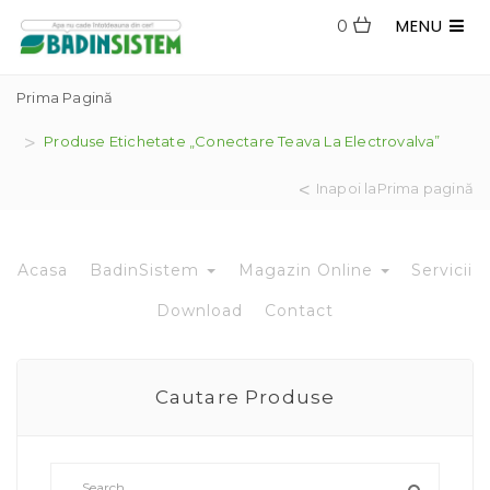
MENU
0
Prima Pagină
Produse Etichetate „conectare Teava La Electrovalva”
Inapoi laPrima pagină
Acasa
BadinSistem
Magazin Online
Servicii
Download
Contact
Cautare Produse