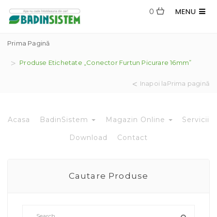
MENU
0
Prima Pagină
Produse Etichetate „conector Furtun Picurare 16mm”
Inapoi laPrima pagină
Acasa
BadinSistem
Magazin Online
Servicii
Download
Contact
Cautare Produse