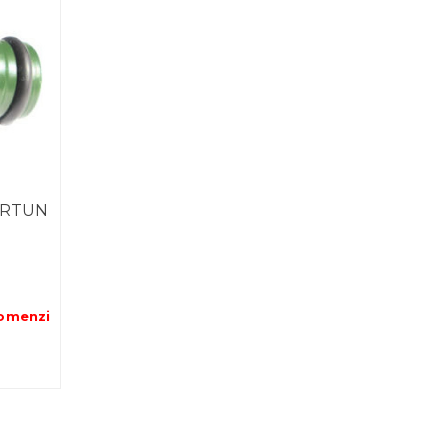
URTUN
omenzi