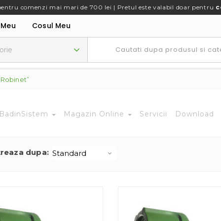
pentru comenzi mai mari de 700 lei | Pretul este valabil doar pentru
c
 Meu
Cosul Meu
 Robinet”
BadinSistem
Magazin Online
Servicii
Download
treaza dupa: