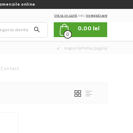
omenzile online
.
Intra in cont
sau
Inregistrare
0.00
lei
0
Inapoi laPrima pagină
Contact