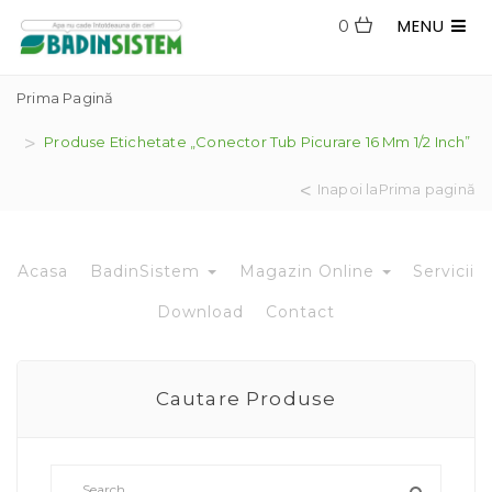
MENU
0
Prima Pagină
Produse Etichetate „conector Tub Picurare 16 Mm 1/2 Inch”
Inapoi laPrima pagină
Acasa
BadinSistem
Magazin Online
Servicii
Download
Contact
Cautare Produse