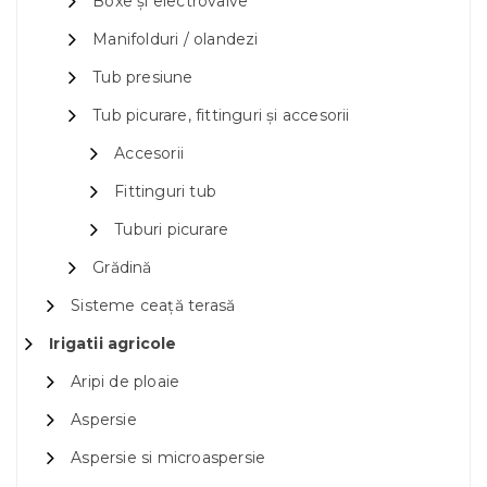
Boxe și electrovalve
Manifolduri / olandezi
Tub presiune
Tub picurare, fittinguri și accesorii
Accesorii
Fittinguri tub
Tuburi picurare
Grădină
Sisteme ceață terasă
Irigatii agricole
Aripi de ploaie
Aspersie
Aspersie si microaspersie