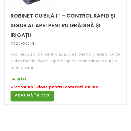
ROBINET CU BILĂ 1″ – CONTROL RAPID ȘI
SIGUR AL APEI PENTRU GRĂDINĂ ȘI
IRIGAȚII
ACCESORII
Robinet cu bilă 1″ pentru apă, ideal pentru grădină, curte
și sisteme de irigații. Oprire rapidă, etanșeitate sigură și
montaj simplu.
54.91
lei
Pret valabil doar pentru
comenzi online
.
ADAUGĂ ÎN COȘ