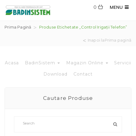
MENU
0
Prima Pagină
Produse Etichetate „control Irigații Telefon”
Inapoi laPrima pagină
Acasa
BadinSistem
Magazin Online
Servicii
Download
Contact
Cautare Produse