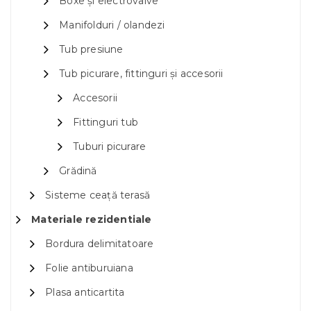
Boxe și electrovalve
Manifolduri / olandezi
Tub presiune
Tub picurare, fittinguri și accesorii
Accesorii
Fittinguri tub
Tuburi picurare
Grădină
Sisteme ceață terasă
Materiale rezidentiale
Bordura delimitatoare
Folie antiburuiana
Plasa anticartita