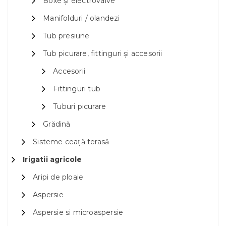
Boxe și electrovalve
Manifolduri / olandezi
Tub presiune
Tub picurare, fittinguri și accesorii
Accesorii
Fittinguri tub
Tuburi picurare
Grădină
Sisteme ceață terasă
Irigatii agricole
Aripi de ploaie
Aspersie
Aspersie si microaspersie