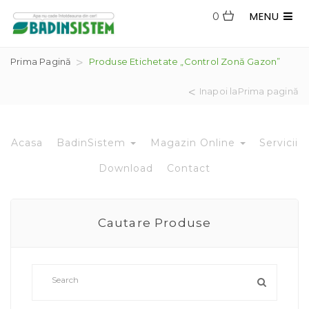
MENU
0
Prima Pagină
Produse Etichetate „control Zonă Gazon”
Inapoi laPrima pagină
Acasa
BadinSistem
Magazin Online
Servicii
Download
Contact
Cautare Produse