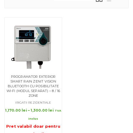
PROGRAMATOR EXTERIOR
SMART RAIN ZENIT VISION
BLUETOOTH CU POSIBILITATE
WI-FI (MODUL SEPARAT) – 8 / 16
ZONE
IRIGATII REZIDENTIALE
Interval
1,170.00
lei
–
1,300.00
lei
TVA
de
inclus
prețuri:
Pret valabil doar pentru
1,170.00 lei