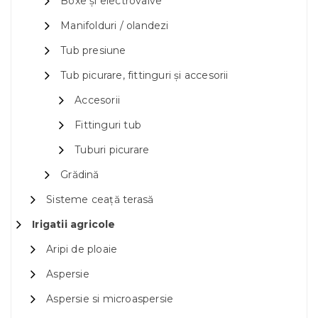
Boxe și electrovalve
Manifolduri / olandezi
Tub presiune
Tub picurare, fittinguri și accesorii
Accesorii
Fittinguri tub
Tuburi picurare
Grădină
Sisteme ceață terasă
Irigatii agricole
Aripi de ploaie
Aspersie
Aspersie si microaspersie