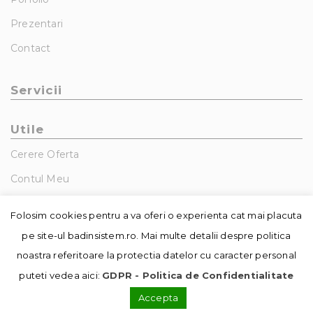
Prezentari
Contact
Servicii
Utile
Cerere Oferta
Contul Meu
GDPR – Politica De Confidentialitate
Folosim cookies pentru a va oferi o experienta cat mai placuta
pe site-ul badinsistem.ro. Mai multe detalii despre politica
noastra referitoare la protectia datelor cu caracter personal
puteti vedea aici:
GDPR - Politica de Confidentialitate
Accepta
© Copyright - Badin Sistem | realizat de
DowMedia