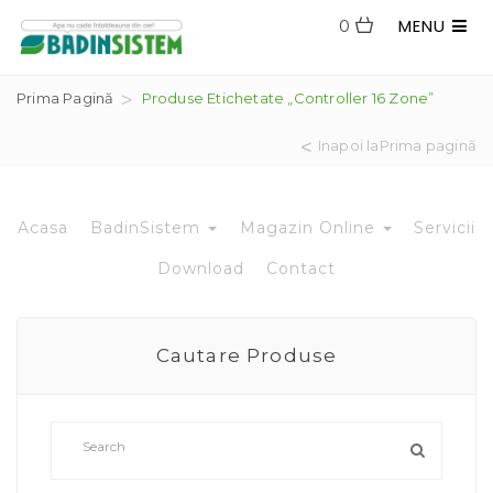
MENU
0
Prima Pagină
Produse Etichetate „controller 16 Zone”
Inapoi laPrima pagină
Acasa
BadinSistem
Magazin Online
Servicii
Download
Contact
Cautare Produse