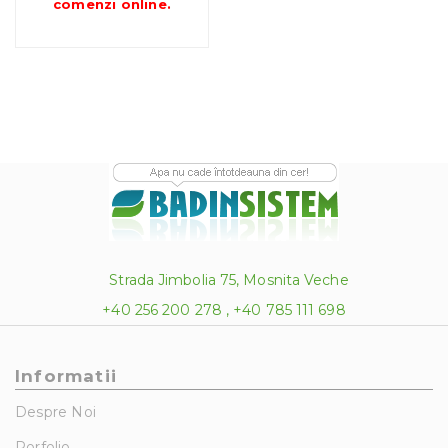
până
comenzi online
.
la
1,300.00 lei
Strada Jimbolia 75, Mosnita Veche
+40 256 200 278 , +40 785 111 698
Informatii
Despre Noi
Porfolio