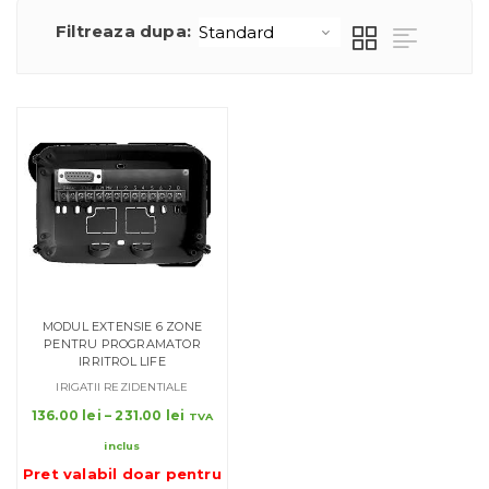
Filtreaza dupa:
MODUL EXTENSIE 6 ZONE
PENTRU PROGRAMATOR
IRRITROL LIFE
IRIGATII REZIDENTIALE
Interval
136.00
lei
–
231.00
lei
TVA
de
inclus
prețuri:
Pret valabil doar pentru
136.00 lei