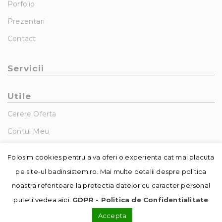
Porfolio
Prezentari
Contact
Servicii
Utile
Cerere Oferta
Contul Meu
GDPR – Politica De Confidentialitate
Folosim cookies pentru a va oferi o experienta cat mai placuta
pe site-ul badinsistem.ro. Mai multe detalii despre politica
noastra referitoare la protectia datelor cu caracter personal
puteti vedea aici:
GDPR - Politica de Confidentialitate
Accepta
© Copyright - Badin Sistem | realizat de
DowMedia