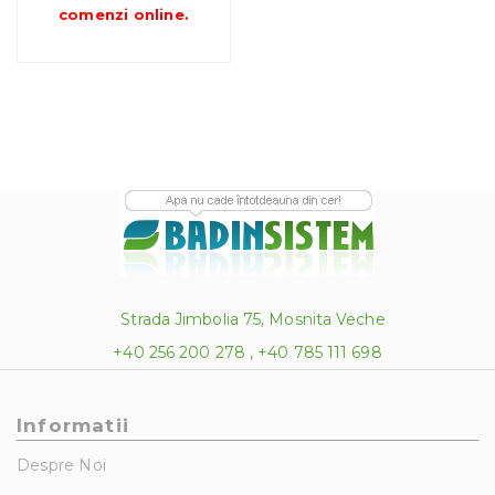
până
comenzi online
.
la
231.00 lei
Strada Jimbolia 75, Mosnita Veche
+40 256 200 278 , +40 785 111 698
Informatii
Despre Noi