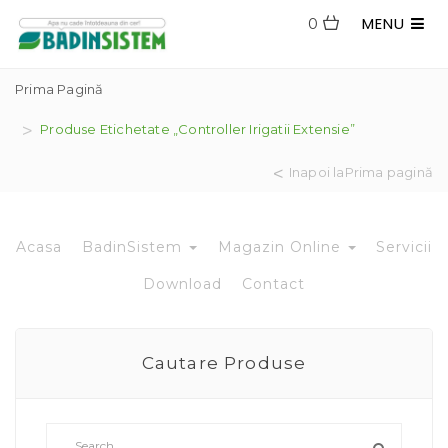
MENU
0
Prima Pagină
Produse Etichetate „controller Irigatii Extensie”
Inapoi laPrima pagină
Acasa
BadinSistem
Magazin Online
Servicii
Download
Contact
Cautare Produse