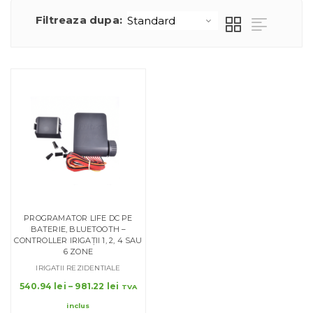
Filtreaza dupa:
PROGRAMATOR LIFE DC PE
BATERIE, BLUETOOTH –
CONTROLLER IRIGAȚII 1, 2, 4 SAU
6 ZONE
IRIGATII REZIDENTIALE
Interval
540.94
lei
–
981.22
lei
TVA
de
inclus
prețuri: