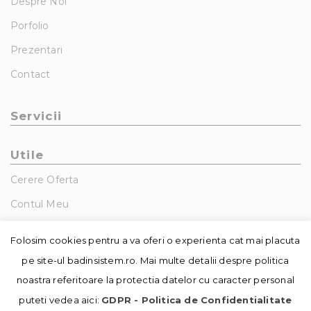
Despre Noi
Porfolio
Prezentari
Contact
Servicii
Utile
Cerere Oferta
Contul Meu
GDPR – Politica De Confidentialitate
Folosim cookies pentru a va oferi o experienta cat mai placuta
pe site-ul badinsistem.ro. Mai multe detalii despre politica
noastra referitoare la protectia datelor cu caracter personal
puteti vedea aici:
GDPR - Politica de Confidentialitate