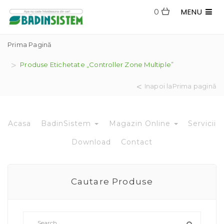
MENU
0
Prima Pagină
Produse Etichetate „controller Zone Multiple”
Inapoi laPrima pagină
Acasa
BadinSistem
Magazin Online
Servicii
Download
Contact
Cautare Produse