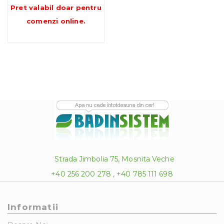
Pret valabil doar pentru
540.94 lei
până
comenzi online
.
la
981.22 lei
Strada Jimbolia 75, Mosnita Veche
+40 256 200 278 , +40 785 111 698
Informatii