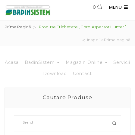
MENU
0
Prima Pagină
Produse Etichetate „corp Aspersor Hunter”
Inapoi laPrima pagină
Acasa
BadinSistem
Magazin Online
Servicii
Download
Contact
Cautare Produse