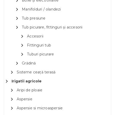
Boxe și electrovalve
Manifolduri / olandezi
Tub presiune
Tub picurare, fittinguri și accesorii
Accesorii
Fittinguri tub
Tuburi picurare
Grădină
Sisteme ceață terasă
Irigatii agricole
Aripi de ploaie
Aspersie
Aspersie si microaspersie