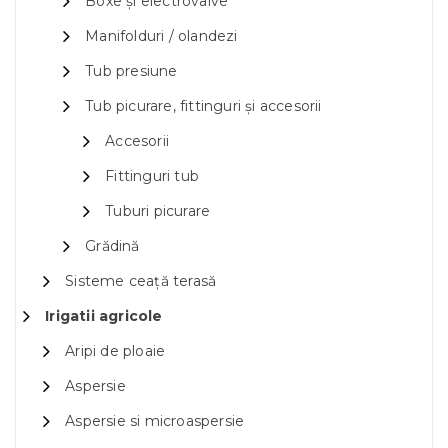
Boxe și electrovalve
Manifolduri / olandezi
Tub presiune
Tub picurare, fittinguri și accesorii
Accesorii
Fittinguri tub
Tuburi picurare
Grădină
Sisteme ceață terasă
Irigatii agricole
Aripi de ploaie
Aspersie
Aspersie si microaspersie