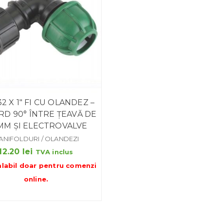
2 X 1″ FI CU OLANDEZ –
D 90° ÎNTRE ȚEAVĂ DE
MM ȘI ELECTROVALVE
ANIFOLDURI / OLANDEZI
12.20
lei
TVA inclus
alabil doar pentru
comenzi
online
.