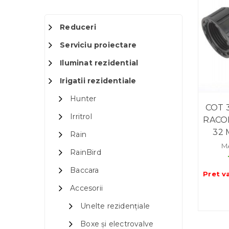
Reduceri
Serviciu proiectare
Iluminat rezidential
Irigatii rezidentiale
Hunter
COT 3
Irritrol
RACOR
32 
Rain
M
RainBird
Baccara
Pret v
Accesorii
Unelte rezidențiale
Boxe și electrovalve