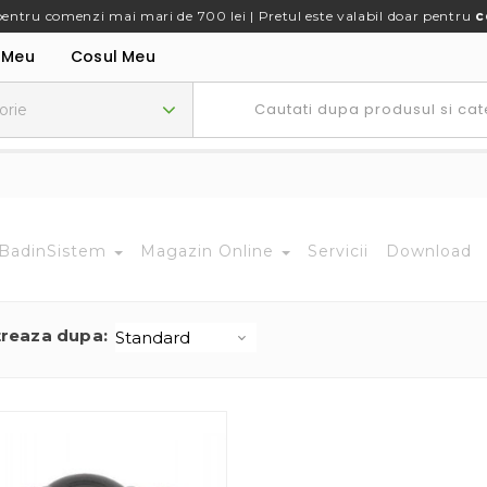
pentru comenzi mai mari de 700 lei | Pretul este valabil doar pentru
c
 Meu
Cosul Meu
BadinSistem
Magazin Online
Servicii
Download
treaza dupa: