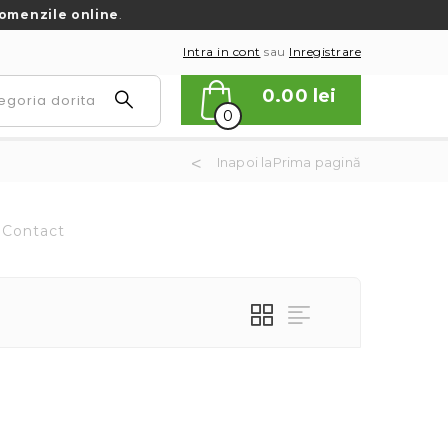
omenzile online
.
Intra in cont
sau
Inregistrare
0.00
lei
0
Inapoi laPrima pagină
Contact