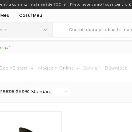
pentru comenzi mai mari de 700 lei | Pretul este valabil doar pentru
c
 Meu
Cosul Meu
dina”
BadinSistem
Magazin Online
Servicii
Download
treaza dupa: