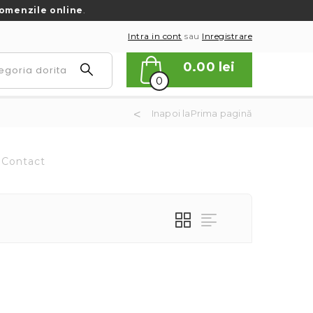
omenzile online
.
Intra in cont
sau
Inregistrare
0.00
lei
0
Inapoi laPrima pagină
Contact