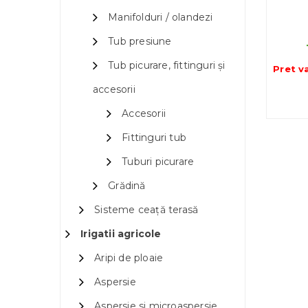
Manifolduri / olandezi
Tub presiune
Tub picurare, fittinguri și
Pret v
accesorii
Accesorii
Fittinguri tub
Tuburi picurare
Grădină
Sisteme ceață terasă
Irigatii agricole
Aripi de ploaie
Aspersie
Aspersie si microaspersie