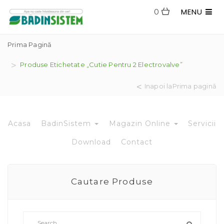
MENU
0
Prima Pagină
Produse Etichetate „cutie Pentru 2 Electrovalve”
Inapoi laPrima pagină
Acasa
BadinSistem
Magazin Online
Servicii
Download
Contact
Cautare Produse