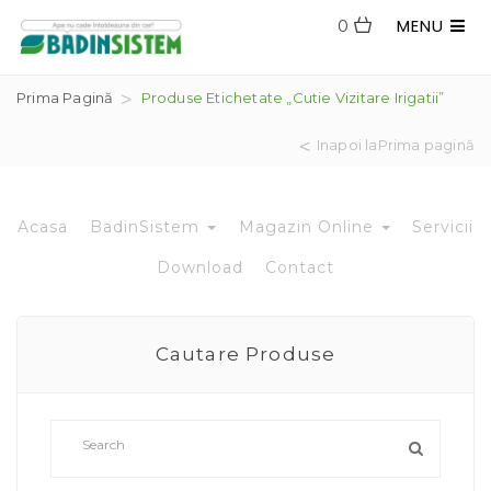
MENU
0
Prima Pagină
Produse Etichetate „cutie Vizitare Irigatii”
Inapoi laPrima pagină
Acasa
BadinSistem
Magazin Online
Servicii
Download
Contact
Cautare Produse