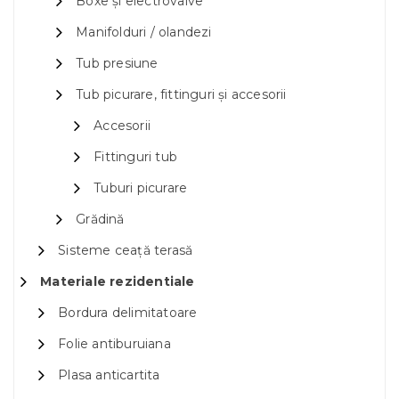
Boxe și electrovalve
Manifolduri / olandezi
Tub presiune
Tub picurare, fittinguri și accesorii
Accesorii
Fittinguri tub
Tuburi picurare
Grădină
Sisteme ceață terasă
Materiale rezidentiale
Bordura delimitatoare
Folie antiburuiana
Plasa anticartita