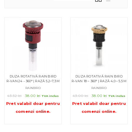
DUZA ROTATIVĂ RAIN BIRD
DUZA ROTATIVĂ RAIN BIRD
R‑VAN 24 ‑ 360° | RAZĂ 5,2–7,3 M
R‑VAN 18 – 360° | RAZĂ 4,0 – 5,5 M
RAINBIRD
RAINBIRD
Prețul
Prețul
Prețul
Prețul
43.32
lei
38.00
lei
43.00
lei
38.00
lei
TVA inclus
TVA inclus
inițial
curent
inițial
curent
Pret valabil doar pentru
Pret valabil doar pentru
a
este:
a
este:
comenzi online
.
comenzi online
.
fost:
38.00 lei.
fost:
38.00 lei.
43.32 lei.
43.00 lei.