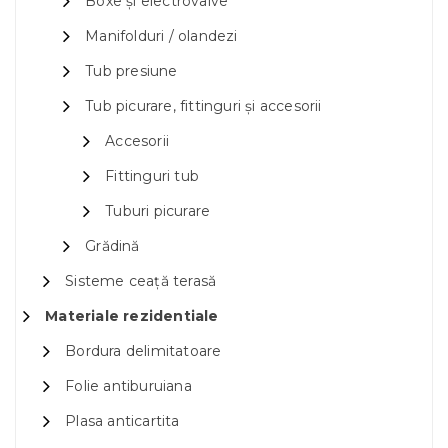
Boxe și electrovalve
Manifolduri / olandezi
Tub presiune
Tub picurare, fittinguri și accesorii
Accesorii
Fittinguri tub
Tuburi picurare
Grădină
Sisteme ceață terasă
Materiale rezidentiale
Bordura delimitatoare
Folie antiburuiana
Plasa anticartita