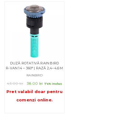
DUZĂ ROTATIVĂ RAIN BIRD
R‑VAN 14 – 360° | RAZĂ 2,4–4,6 M
RAINBIRD
Prețul
Prețul
43.00
lei
38.00
lei
TVA inclus
inițial
curent
Pret valabil doar pentru
a
este:
comenzi online
.
fost:
38.00 lei.
43.00 lei.