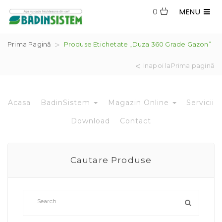
MENU
0
Prima Pagină
Produse Etichetate „duza 360 Grade Gazon”
Inapoi laPrima pagină
Acasa
BadinSistem
Magazin Online
Servicii
Download
Contact
Cautare Produse