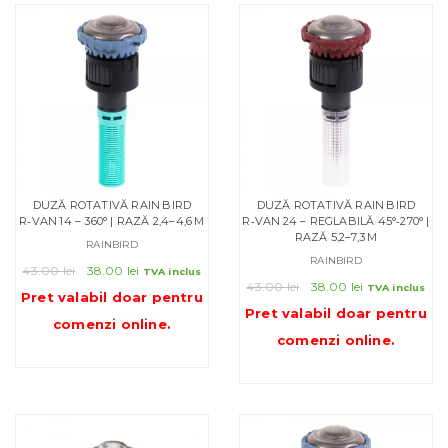
DUZĂ ROTATIVĂ RAIN BIRD
DUZĂ ROTATIVĂ RAIN BIRD
R‑VAN 14 – 360° | RAZĂ 2,4–4,6 M
R‑VAN 24 – REGLABILĂ 45°‑270° |
RAZĂ 5,2–7,3 M
RAINBIRD
RAINBIRD
Prețul
Prețul
43.00
lei
38.00
lei
TVA inclus
Prețul
Prețul
inițial
curent
43.00
lei
38.00
lei
TVA inclus
Pret valabil doar pentru
inițial
curent
a
este:
Pret valabil doar pentru
comenzi online
.
a
este:
fost:
38.00 lei.
comenzi online
.
fost:
38.00 lei.
43.00 lei.
43.00 lei.