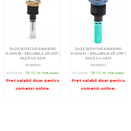
DUZĂ ROTATIVĂ RAIN BIRD
DUZĂ ROTATIVĂ RAIN BIRD
R‑VAN 18 – REGLABILĂ 45°‑270° |
R‑VAN 14 – REGLABILĂ 45°–270° |
RAZĂ 4,0–5,5 M
RAZĂ 2,4–4,6 M
RAINBIRD
RAINBIRD
Prețul
Prețul
Prețul
Prețul
43.00
lei
38.00
lei
43.00
lei
38.00
lei
TVA inclus
TVA inclus
inițial
curent
inițial
curent
Pret valabil doar pentru
Pret valabil doar pentru
a
este:
a
este:
comenzi online
.
comenzi online
.
fost:
38.00 lei.
fost:
38.00 lei.
43.00 lei.
43.00 lei.