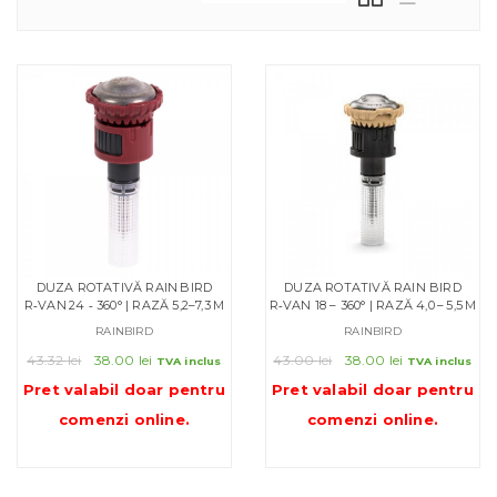
DUZA ROTATIVĂ RAIN BIRD
DUZA ROTATIVĂ RAIN BIRD
R‑VAN 24 ‑ 360° | RAZĂ 5,2–7,3 M
R‑VAN 18 – 360° | RAZĂ 4,0 – 5,5 M
RAINBIRD
RAINBIRD
Prețul
Prețul
Prețul
Prețul
43.32
lei
38.00
lei
43.00
lei
38.00
lei
TVA inclus
TVA inclus
inițial
curent
inițial
curent
Pret valabil doar pentru
Pret valabil doar pentru
a
este:
a
este:
comenzi online
.
comenzi online
.
fost:
38.00 lei.
fost:
38.00 lei.
43.32 lei.
43.00 lei.