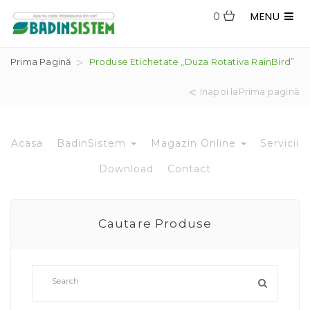
MENU
0
Prima Pagină
Produse Etichetate „duza Rotativa RainBird”
Inapoi laPrima pagină
Acasa
BadinSistem
Magazin Online
Servicii
Download
Contact
Cautare Produse