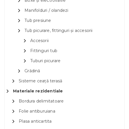
Boxe și electrovalve
Manifolduri / olandezi
Tub presiune
Tub picurare, fittinguri și accesorii
Accesorii
Fittinguri tub
Tuburi picurare
Grădină
Sisteme ceață terasă
Materiale rezidentiale
Bordura delimitatoare
Folie antiburuiana
Plasa anticartita