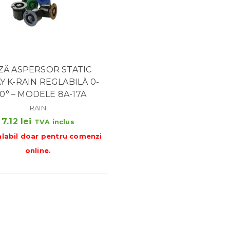
ZĂ ASPERSOR STATIC
Y K-RAIN REGLABILĂ 0-
0° – MODELE 8A-17A
RAIN
7.12
lei
TVA inclus
alabil doar pentru
comenzi
online
.