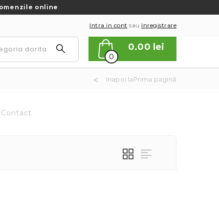
omenzile online
.
Intra in cont
sau
Inregistrare
0.00
lei
0
Inapoi laPrima pagină
Contact