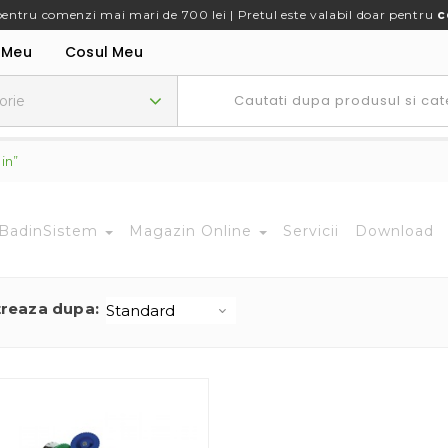
pentru comenzi mai mari de 700 lei | Pretul este valabil doar pentru
c
 Meu
Cosul Meu
in”
BadinSistem
Magazin Online
Servicii
Download
treaza dupa: