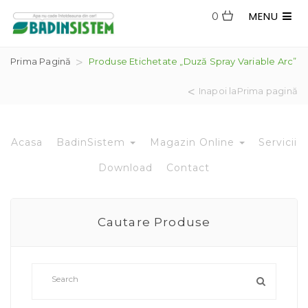
MENU
0
Prima Pagină
Produse Etichetate „duză Spray Variable Arc”
Inapoi laPrima pagină
Acasa
BadinSistem
Magazin Online
Servicii
Download
Contact
Cautare Produse