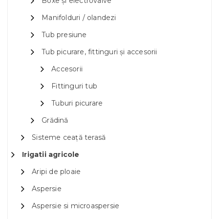
Boxe și electrovalve
Manifolduri / olandezi
Tub presiune
Tub picurare, fittinguri și accesorii
Accesorii
Fittinguri tub
Tuburi picurare
Grădină
Sisteme ceață terasă
Irigatii agricole
Aripi de ploaie
Aspersie
Aspersie si microaspersie