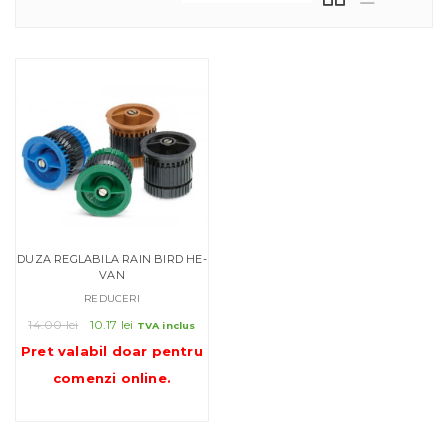
DUZA REGLABILA RAIN BIRD HE-
VAN
REDUCERI
Prețul
Prețul
14.00
lei
10.17
lei
TVA inclus
inițial
curent
Pret valabil doar pentru
a
este:
comenzi online
.
fost:
10.17 lei.
14.00 lei.