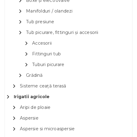
Boxe și electrovalve
Manifolduri / olandezi
Tub presiune
Tub picurare, fittinguri și accesorii
Accesorii
Fittinguri tub
Tuburi picurare
Grădină
Sisteme ceață terasă
Irigatii agricole
Aripi de ploaie
Aspersie
Aspersie si microaspersie