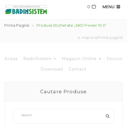
MENU
0
Prima Pagină
Produse Etichetate „EKO Power 10.0”
Inapoi laPrima pagină
Acasa
BadinSistem
Magazin Online
Servicii
Download
Contact
Cautare Produse