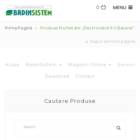
MENU
0
Prima Pagină
Produse Etichetate „electrovalvă 9 V Baterie”
Inapoi laPrima pagină
Acasa
BadinSistem
Magazin Online
Servicii
Download
Contact
Cautare Produse