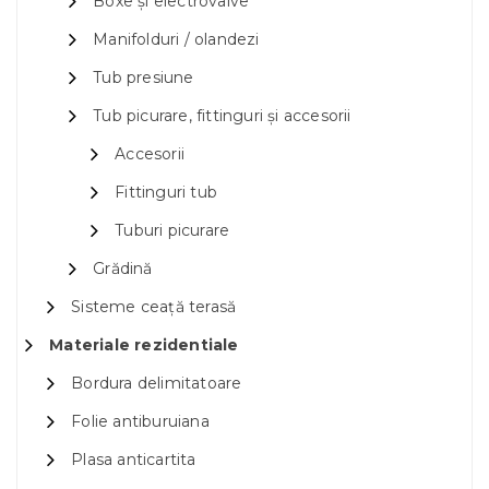
Boxe și electrovalve
Manifolduri / olandezi
Tub presiune
Tub picurare, fittinguri și accesorii
Accesorii
Fittinguri tub
Tuburi picurare
Grădină
Sisteme ceață terasă
Materiale rezidentiale
Bordura delimitatoare
Folie antiburuiana
Plasa anticartita