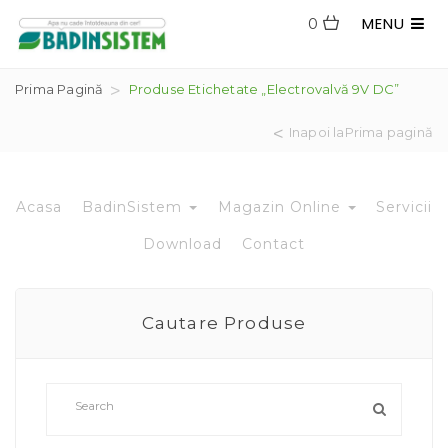
MENU
0
Prima Pagină
Produse Etichetate „electrovalvă 9V DC”
Inapoi laPrima pagină
Acasa
BadinSistem
Magazin Online
Servicii
Download
Contact
Cautare Produse