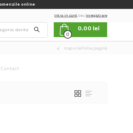
omenzile online
.
Intra in cont
sau
Inregistrare
0.00
lei
0
Inapoi laPrima pagină
Contact