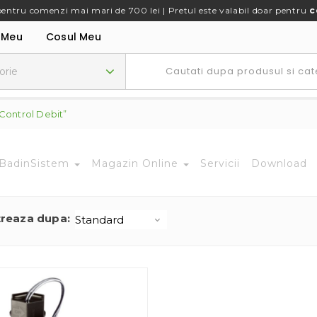
pentru comenzi mai mari de 700 lei | Pretul este valabil doar pentru
c
 Meu
Cosul Meu
Control Debit”
BadinSistem
Magazin Online
Servicii
Download
treaza dupa: