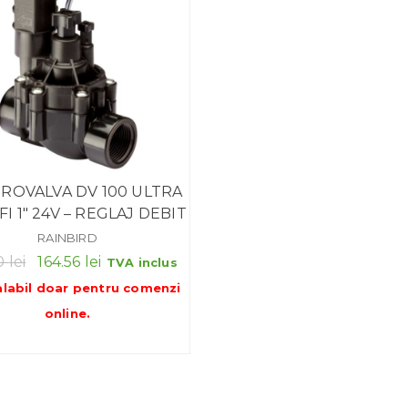
ROVALVA DV 100 ULTRA
I 1″ 24V – REGLAJ DEBIT
RAINBIRD
Prețul
Prețul
00
lei
164.56
lei
TVA inclus
inițial
curent
alabil doar pentru
comenzi
a
este:
online
.
fost:
164.56 lei.
187.00 lei.