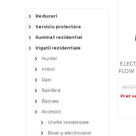
Reduceri
Serviciu proiectare
Iluminat rezidential
Irigatii rezidentiale
Hunter
ELECT
Irritrol
FLOW F
Rain
187.
RainBird
Pret v
Baccara
Accesorii
Unelte rezidențiale
Boxe și electrovalve