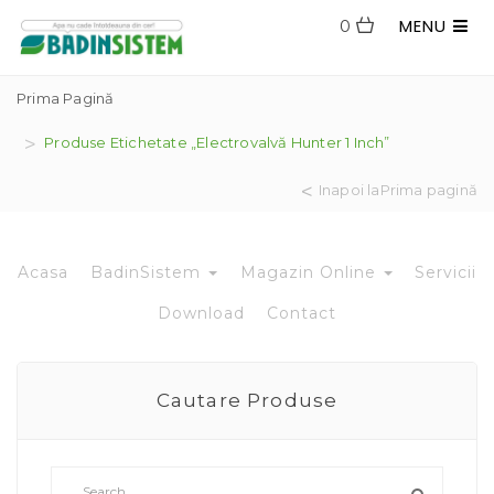
MENU
0
Prima Pagină
Produse Etichetate „electrovalvă Hunter 1 Inch”
Inapoi laPrima pagină
Acasa
BadinSistem
Magazin Online
Servicii
Download
Contact
Cautare Produse