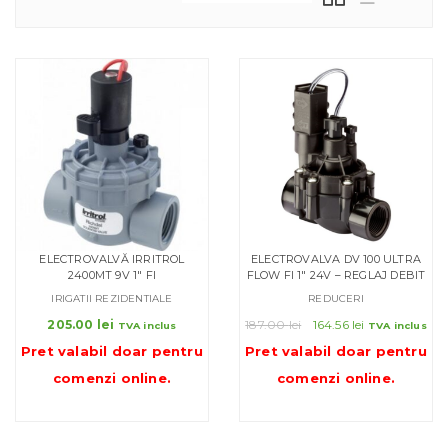
ELECTROVALVĂ IRRITROL
ELECTROVALVA DV 100 ULTRA
2400MT 9V 1″ FI
FLOW FI 1″ 24V – REGLAJ DEBIT
IRIGATII REZIDENTIALE
REDUCERI
Prețul
Prețul
205.00
lei
187.00
lei
164.56
lei
TVA inclus
TVA inclus
inițial
curent
Pret valabil doar pentru
Pret valabil doar pentru
a
este:
comenzi online
.
comenzi online
.
fost:
164.56 lei.
187.00 lei.