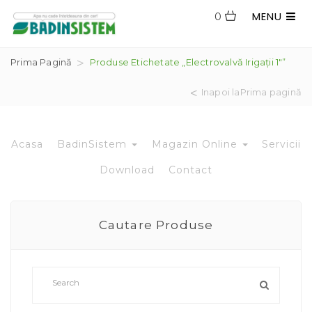
MENU
0
Prima Pagină
Produse Etichetate „Electrovalvă Irigații 1″”
Inapoi laPrima pagină
Acasa
BadinSistem
Magazin Online
Servicii
Download
Contact
Cautare Produse