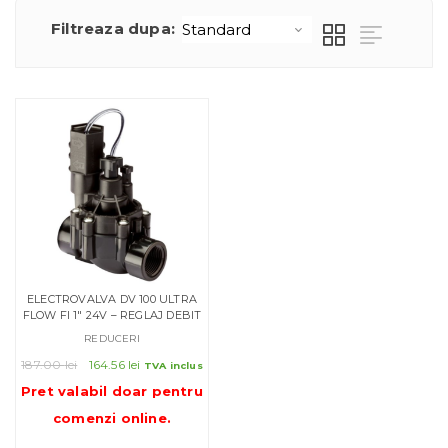
Filtreaza dupa:
ELECTROVALVA DV 100 ULTRA
FLOW FI 1″ 24V – REGLAJ DEBIT
REDUCERI
Prețul
Prețul
187.00
lei
164.56
lei
TVA inclus
inițial
curent
Pret valabil doar pentru
a
este:
comenzi online
.
fost:
164.56 lei.
187.00 lei.