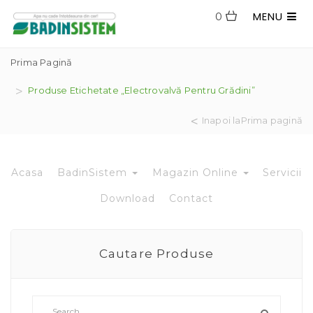
MENU
0
Prima Pagină
Produse Etichetate „Electrovalvă Pentru Grădini”
Inapoi laPrima pagină
Acasa
BadinSistem
Magazin Online
Servicii
Download
Contact
Cautare Produse