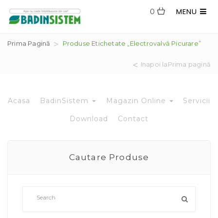
MENU
0
Prima Pagină
Produse Etichetate „Electrovalvă Picurare”
Inapoi laPrima pagină
Acasa
BadinSistem
Magazin Online
Servicii
Download
Contact
Cautare Produse