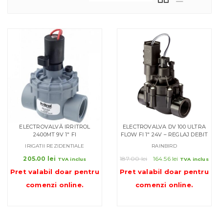
ELECTROVALVĂ IRRITROL
ELECTROVALVA DV 100 ULTRA
2400MT 9V 1″ FI
FLOW FI 1″ 24V – REGLAJ DEBIT
IRIGATII REZIDENTIALE
RAINBIRD
Prețul
Prețul
205.00
lei
187.00
lei
164.56
lei
TVA inclus
TVA inclus
inițial
curent
Pret valabil doar pentru
Pret valabil doar pentru
a
este:
comenzi online
.
comenzi online
.
fost:
164.56 lei.
187.00 lei.