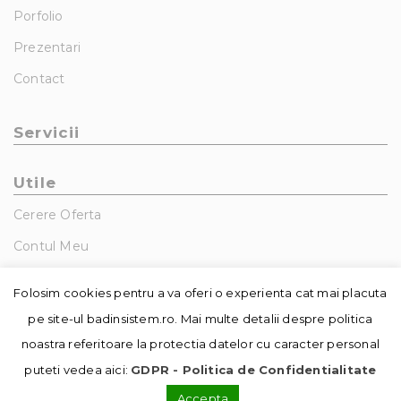
Porfolio
Prezentari
Contact
Servicii
Utile
Cerere Oferta
Contul Meu
GDPR – Politica De Confidentialitate
Folosim cookies pentru a va oferi o experienta cat mai placuta
pe site-ul badinsistem.ro. Mai multe detalii despre politica
noastra referitoare la protectia datelor cu caracter personal
puteti vedea aici:
GDPR - Politica de Confidentialitate
Accepta