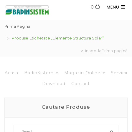
MENU
0
Prima Pagină
Produse Etichetate „elemente Structura Solar”
Inapoi laPrima pagină
Acasa
BadinSistem
Magazin Online
Servicii
Download
Contact
Cautare Produse