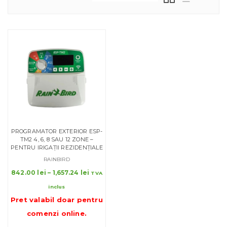
PROGRAMATOR EXTERIOR ESP-
TM2 4, 6, 8 SAU 12 ZONE –
PENTRU IRIGAȚII REZIDENȚIALE
RAINBIRD
Interval
842.00
lei
–
1,657.24
lei
TVA
de
inclus
prețuri:
Pret valabil doar pentru
842.00 lei
până
comenzi online
.
la