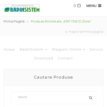
MENU
0
Prima Pagină
Produse Etichetate „ESP-TM2 12 Zone”
Inapoi laPrima pagină
Acasa
BadinSistem
Magazin Online
Servicii
Download
Contact
Cautare Produse