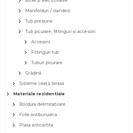
Boxe și electrovalve
Manifolduri / olandezi
Tub presiune
Tub picurare, fittinguri și accesorii
Accesorii
Fittinguri tub
Tuburi picurare
Grădină
Sisteme ceață terasă
Materiale rezidentiale
Bordura delimitatoare
Folie antiburuiana
Plasa anticartita