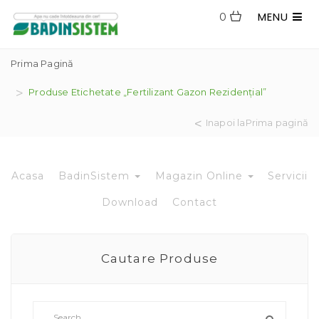
MENU
0
Prima Pagină
Produse Etichetate „Fertilizant Gazon Rezidențial”
Inapoi laPrima pagină
Acasa
BadinSistem
Magazin Online
Servicii
Download
Contact
Cautare Produse