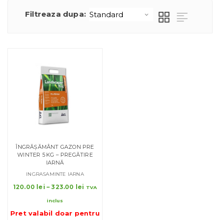
Filtreaza dupa:
ÎNGRĂȘĂMÂNT GAZON PRE
WINTER 5 KG – PREGĂTIRE
IARNĂ
INGRASAMINTE IARNA
Interval
120.00
lei
–
323.00
lei
TVA
de
inclus
prețuri:
Pret valabil doar pentru
120.00 lei