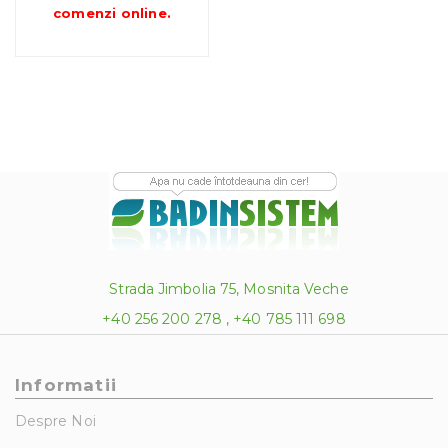
până
comenzi online
.
la
323.00 lei
Strada Jimbolia 75, Mosnita Veche
+40 256 200 278 , +40 785 111 698
Informatii
Despre Noi