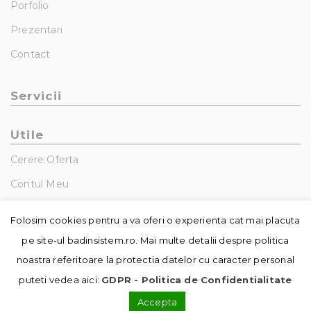
Porfolio
Prezentari
Contact
Servicii
Utile
Cerere Oferta
Contul Meu
GDPR – Politica De Confidentialitate
Folosim cookies pentru a va oferi o experienta cat mai placuta
pe site-ul badinsistem.ro. Mai multe detalii despre politica
noastra referitoare la protectia datelor cu caracter personal
puteti vedea aici:
GDPR - Politica de Confidentialitate
Accepta
© Copyright - Badin Sistem | realizat de
DowMedia