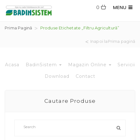
MENU
0
Prima Pagină
Produse Etichetate „filtru Agricultură”
Inapoi laPrima pagină
Acasa
BadinSistem
Magazin Online
Servicii
Download
Contact
Cautare Produse