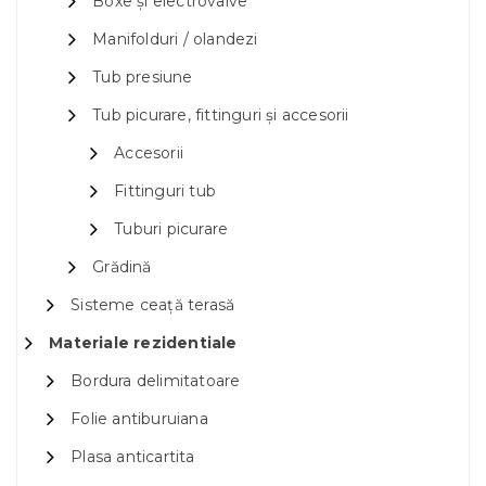
Boxe și electrovalve
Manifolduri / olandezi
Tub presiune
Tub picurare, fittinguri și accesorii
Accesorii
Fittinguri tub
Tuburi picurare
Grădină
Sisteme ceață terasă
Materiale rezidentiale
Bordura delimitatoare
Folie antiburuiana
Plasa anticartita