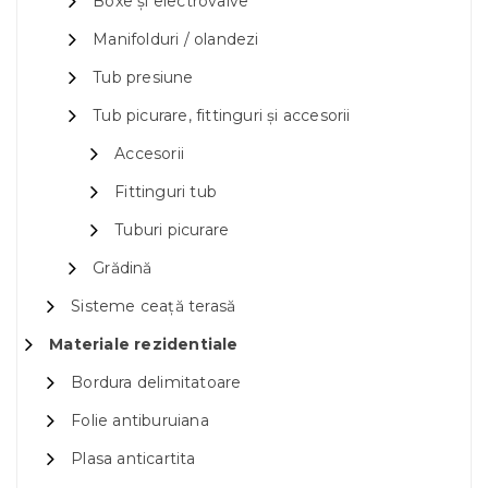
Boxe și electrovalve
Manifolduri / olandezi
Tub presiune
Tub picurare, fittinguri și accesorii
Accesorii
Fittinguri tub
Tuburi picurare
Grădină
Sisteme ceață terasă
Materiale rezidentiale
Bordura delimitatoare
Folie antiburuiana
Plasa anticartita