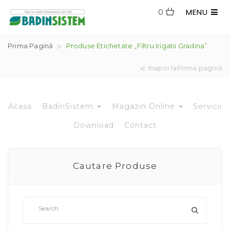
MENU
0
Prima Pagină
Produse Etichetate „filtru Irigatii Gradina”
Inapoi laPrima pagină
Acasa
BadinSistem
Magazin Online
Servicii
Download
Contact
Cautare Produse