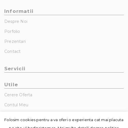
Informatii
Despre Noi
Porfolio
Prezentari
Contact
Servicii
Utile
Cerere Oferta
Contul Meu
GDPR – Politica De Confidentialitate
Folosim cookies pentru a va oferi o experienta cat mai placuta
pe site-ul badinsistem.ro. Mai multe detalii despre politica