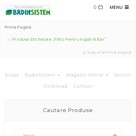
MENU
0
Prima Pagină
Produse Etichetate „filtru Pentru Irigații 8 Bar”
Inapoi laPrima pagină
Acasa
BadinSistem
Magazin Online
Servicii
Download
Contact
Cautare Produse