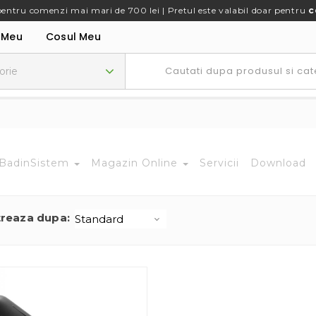
pentru comenzi mai mari de 700 lei | Pretul este valabil doar pentru
c
 Meu
Cosul Meu
BadinSistem
Magazin Online
Servicii
Download
treaza dupa: