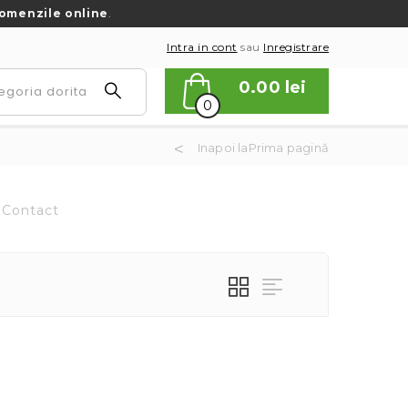
omenzile online
.
Intra in cont
sau
Inregistrare
0.00
lei
0
Inapoi laPrima pagină
Contact