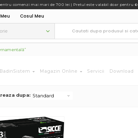
pentru comenzi mai mari de 700 lei | Pretul este valabil doar pentru
c
 Meu
Cosul Meu
Ornamentală”
BadinSistem
Magazin Online
Servicii
Download
treaza dupa: