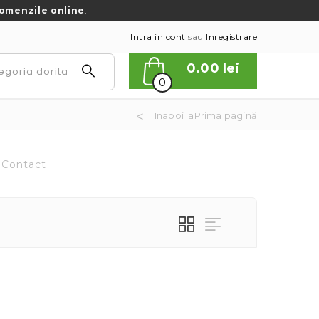
omenzile online
.
Intra in cont
sau
Inregistrare
0.00
lei
0
Inapoi laPrima pagină
Contact