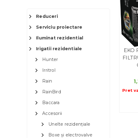
Reduceri
Serviciu proiectare
Iluminat rezidential
Irigatii rezidentiale
EKO 
FILTR
Hunter
Irritrol
Rain
1
Pret v
RainBird
Baccara
Accesorii
Unelte rezidențiale
Boxe și electrovalve