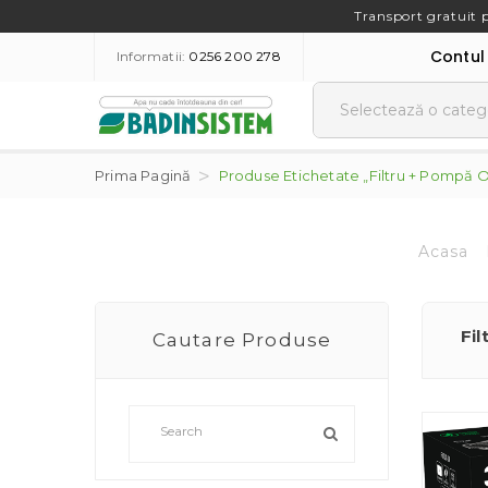
Transport gratuit 
Contul
Informatii:
0256 200 278
Prima Pagină
Produse Etichetate „filtru + Pompă 
Acasa
Fil
Cautare Produse