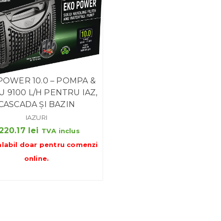
POWER 10.0 – POMPA &
U 9100 L/H PENTRU IAZ,
CASCADA ȘI BAZIN
IAZURI
,220.17
lei
TVA inclus
alabil doar pentru
comenzi
online
.