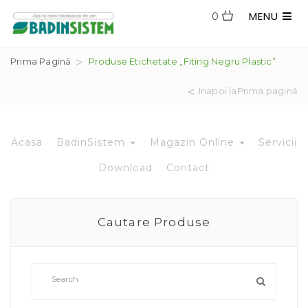
MENU
0
Prima Pagină
Produse Etichetate „fiting Negru Plastic”
Inapoi laPrima pagină
Acasa
BadinSistem
Magazin Online
Servicii
Download
Contact
Cautare Produse