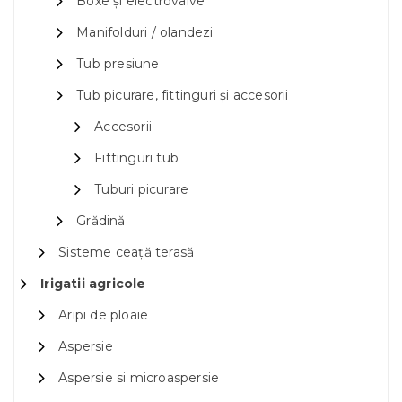
Boxe și electrovalve
Manifolduri / olandezi
Tub presiune
Tub picurare, fittinguri și accesorii
Accesorii
Fittinguri tub
Tuburi picurare
Grădină
Sisteme ceață terasă
Irigatii agricole
Aripi de ploaie
Aspersie
Aspersie si microaspersie