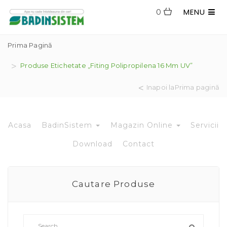
MENU
0
Prima Pagină
Produse Etichetate „fiting Polipropilena 16 Mm UV”
Inapoi laPrima pagină
Acasa
BadinSistem
Magazin Online
Servicii
Download
Contact
Cautare Produse