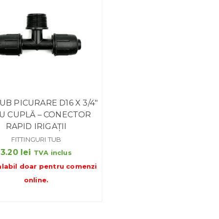
UB PICURARE D16 X 3/4″
CU CUPLĂ – CONECTOR
RAPID IRIGAȚII
FITTINGURI TUB
3.20
lei
TVA inclus
alabil doar pentru
comenzi
online
.