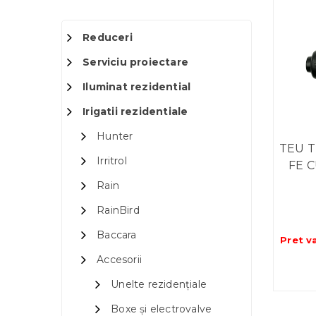
Reduceri
Serviciu proiectare
Iluminat rezidential
Irigatii rezidentiale
Hunter
TEU T
Irritrol
FE 
Rain
RainBird
Baccara
Pret v
Accesorii
Unelte rezidențiale
Boxe și electrovalve