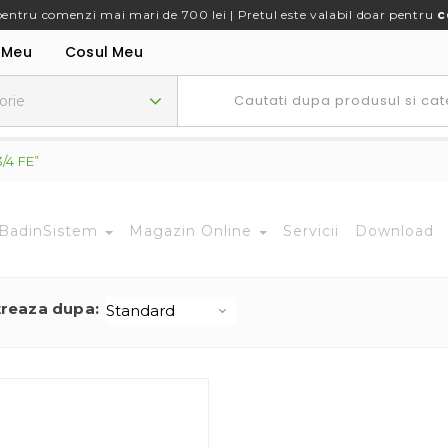
pentru comenzi mai mari de 700 lei | Pretul este valabil doar pentru
c
 Meu
Cosul Meu
3/4 FE”
BadinSistem
Magazin Online
Servicii
Download
treaza dupa: