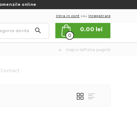
omenzile online
.
Intra in cont
sau
Inregistrare
0.00
lei
0
Inapoi laPrima pagină
Contact