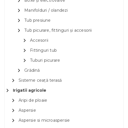
Boxe și electrovalve
Manifolduri / olandezi
Tub presiune
Tub picurare, fittinguri și accesorii
Accesorii
Fittinguri tub
Tuburi picurare
Grădină
Sisteme ceață terasă
Irigatii agricole
Aripi de ploaie
Aspersie
Aspersie si microaspersie