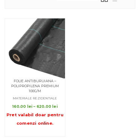
FOLIE ANTIBURUIANA –
POLIPROPILENA PREMIUM
100G/M
MATERIALE REZIDENTIALE
Interval
160.00
lei
–
620.00
lei
de
Pret valabil doar pentru
prețuri:
comenzi online
.
160.00 lei
până
la