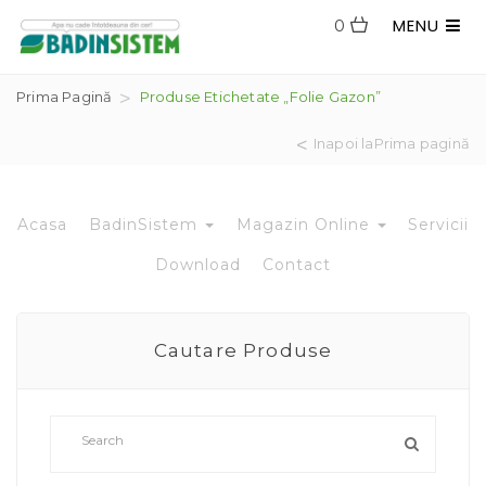
MENU
0
Prima Pagină
Produse Etichetate „folie Gazon”
Inapoi laPrima pagină
Acasa
BadinSistem
Magazin Online
Servicii
Download
Contact
Cautare Produse