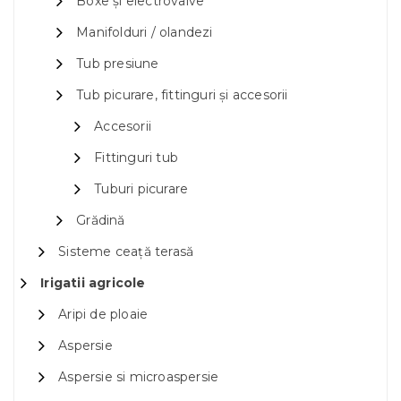
Boxe și electrovalve
Manifolduri / olandezi
Tub presiune
Tub picurare, fittinguri și accesorii
Accesorii
Fittinguri tub
Tuburi picurare
Grădină
Sisteme ceață terasă
Irigatii agricole
Aripi de ploaie
Aspersie
Aspersie si microaspersie