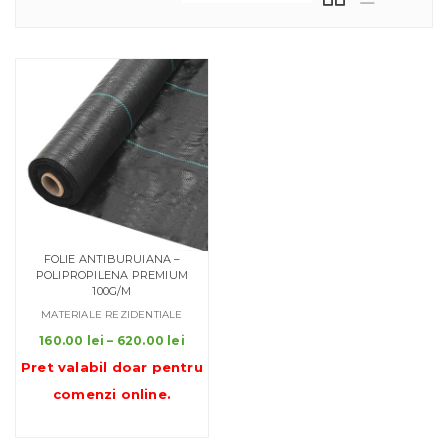
FOLIE ANTIBURUIANA –
POLIPROPILENA PREMIUM
100G/M
MATERIALE REZIDENTIALE
Interval
160.00
lei
–
620.00
lei
de
Pret valabil doar pentru
prețuri:
comenzi online
.
160.00 lei
până
la