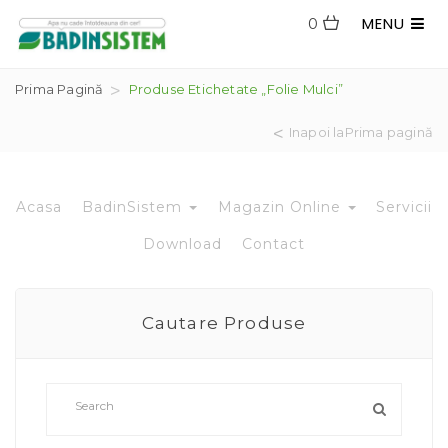
MENU
0
Prima Pagină
Produse Etichetate „folie Mulci”
Inapoi laPrima pagină
Acasa
BadinSistem
Magazin Online
Servicii
Download
Contact
Cautare Produse