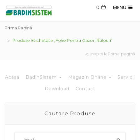
MENU
0
Prima Pagină
Produse Etichetate „folie Pentru Gazon Rulouri”
Inapoi laPrima pagină
Acasa
BadinSistem
Magazin Online
Servicii
Download
Contact
Cautare Produse