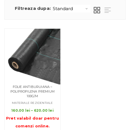
Filtreaza dupa:
FOLIE ANTIBURUIANA –
POLIPROPILENA PREMIUM
100G/M
MATERIALE REZIDENTIALE
Interval
160.00
lei
–
620.00
lei
de
Pret valabil doar pentru
prețuri:
comenzi online
.
160.00 lei