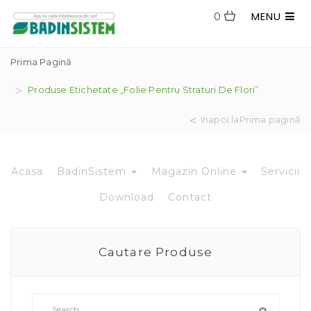
MENU
0
Prima Pagină
Produse Etichetate „folie Pentru Straturi De Flori”
Inapoi laPrima pagină
Acasa
BadinSistem
Magazin Online
Servicii
Download
Contact
Cautare Produse