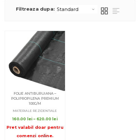
Filtreaza dupa:
FOLIE ANTIBURUIANA –
POLIPROPILENA PREMIUM
100G/M
MATERIALE REZIDENTIALE
Interval
160.00
lei
–
620.00
lei
de
Pret valabil doar pentru
prețuri:
comenzi online
.
160.00 lei