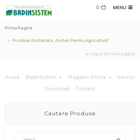
MENU
0
Prima Pagină
Produse Etichetate „furtun Pentru Agricultură”
Inapoi laPrima pagină
Acasa
BadinSistem
Magazin Online
Servicii
Download
Contact
Cautare Produse