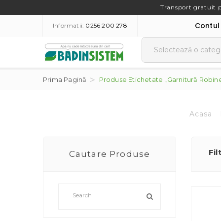
Transport gratuit 
Contul
Informatii:
0256 200 278
Prima Pagină
Produse Etichetate „garnitură Robine
Acasa
Fil
Cautare Produse