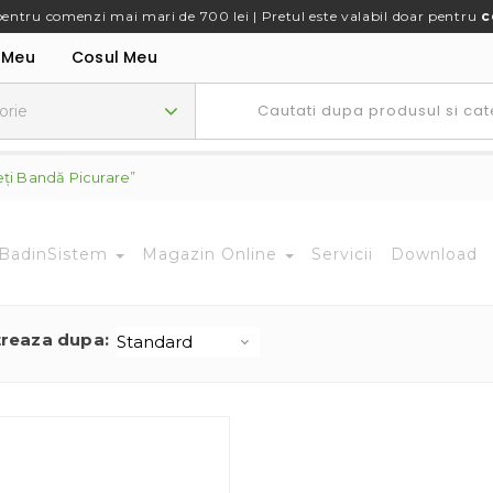
pentru comenzi mai mari de 700 lei | Pretul este valabil doar pentru
c
 Meu
Cosul Meu
ți Bandă Picurare”
BadinSistem
Magazin Online
Servicii
Download
treaza dupa: