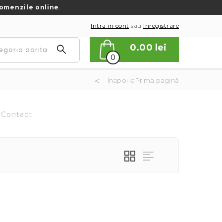
omenzile online
.
Intra in cont
sau
Inregistrare
0.00
lei
0
Inapoi laPrima pagină
Contact