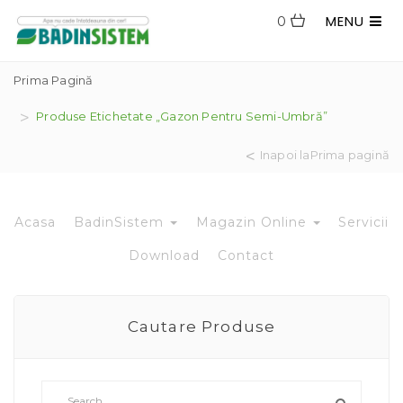
MENU
0
Prima Pagină
Produse Etichetate „gazon Pentru Semi-Umbră”
Inapoi laPrima pagină
Acasa
BadinSistem
Magazin Online
Servicii
Download
Contact
Cautare Produse